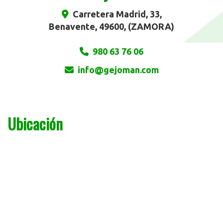
Carretera Madrid, 33,
Benavente
,
49600
,
(ZAMORA)
980 63 76 06
info
gejoman.com
Ubicación