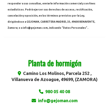
responder a sus consultas, enviarle información comercial y con fines
estadísticos. Podrá ejercer sus derechos de acceso, rectificación,
cancelación y oposición, en los términos previstos por la Ley,
dirigiéndose a
GEJOMAN
,
CARRETERA MADRID, 33
,
49600
BENAVENTE
,
Zamora
; o a
info@gejoman.com
, indicando “Datos Personales”..
Planta de hormigón
Camino Los Molinos, Parcela 252 ,
Villanueva de Azoague
,
49699
,
(ZAMORA)
980 05 40 08
info
gejoman.com