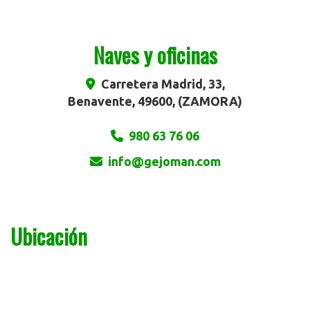
Naves y oficinas
Carretera Madrid, 33,
Benavente
,
49600
,
(ZAMORA)
980 63 76 06
info
gejoman.com
Ubicación