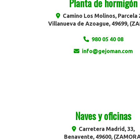
Planta de hormigón
Camino Los Molinos, Parcela 
Villanueva de Azoague
,
49699
,
(Z
980 05 40 08
info
gejoman.com
Naves y oficinas
Carretera Madrid, 33,
Benavente
,
49600
,
(ZAMORA